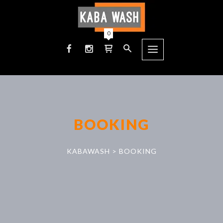
0
BOOKING
KABAWASH
>
BOOKING